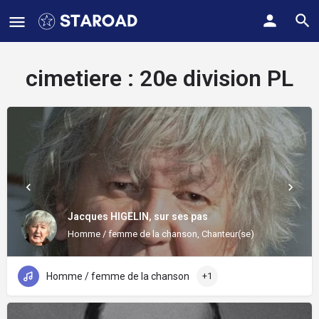
cimetiere :
20e division PL
Jacques HIGELIN, sur ses pas
Homme / femme de la chanson, Chanteur(se)
Homme / femme de la chanson
+1