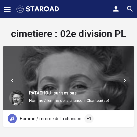
cimetiere :
02e division PL
PATACHOU, sur ses pas
Homme / femme de la chanson, Chanteur(se)
Homme / femme de la chanson
+1