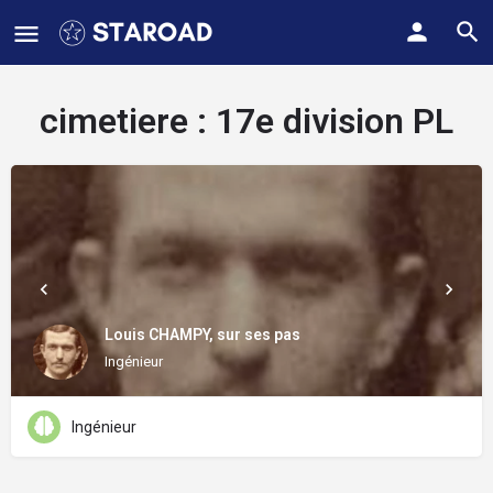
cimetiere :
17e division PL
Louis CHAMPY, sur ses pas
Ingénieur
Ingénieur