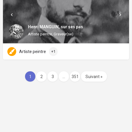
Henri MANGUIN, sur ses pas
Artiste peintre, Graveur(se)
Artiste peintre
+1
1
2
3
…
351
Suivant »