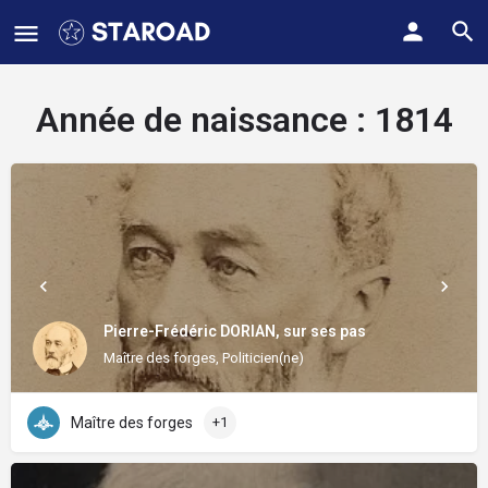
Année de naissance :
1814
Pierre-Frédéric DORIAN, sur ses pas
Maître des forges, Politicien(ne)
Maître des forges
+1