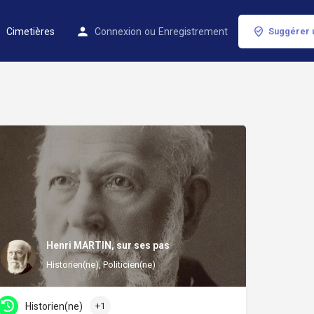
Cimetières
Connexion
ou
Enregistrement
Suggérer 
Henri MARTIN, sur ses pas
ur(se)
Historien(ne), Politicien(ne)
Historien(ne)
+1