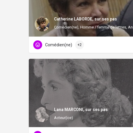
Catherine LABORDE, sur ses pas
Comédien(ne), Homme / femme de lettres, Ani
Comédien(ne)
+2
Lana MARCONI, sur ses pas
Acteur(ice)