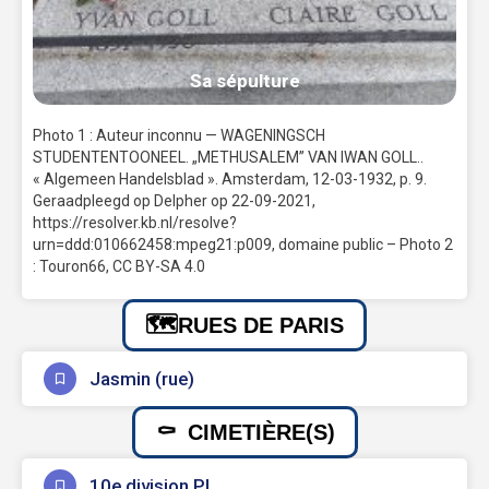
Sa sépulture
Photo 1 : Auteur inconnu — WAGENINGSCH
STUDENTENTOONEEL. „METHUSALEM” VAN IWAN GOLL..
« Algemeen Handelsblad ». Amsterdam, 12-03-1932, p. 9.
Geraadpleegd op Delpher op 22-09-2021,
https://resolver.kb.nl/resolve?
urn=ddd:010662458:mpeg21:p009, domaine public – Photo 2
: Touron66, CC BY-SA 4.0
RUES DE PARIS
Jasmin (rue)
CIMETIÈRE(S)
10e division PL