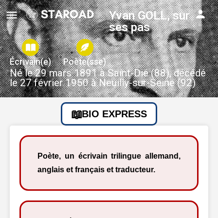
Yvan GOLL, sur
ses pas
Écrivain(e)
Poète(sse)
Né le 29 mars 1891 à Saint-Dié (88), décédé
le 27 février 1950 à Neuilly-sur-Seine (92)
BIO EXPRESS
Poète, un écrivain trilingue allemand,
anglais et français et traducteur.