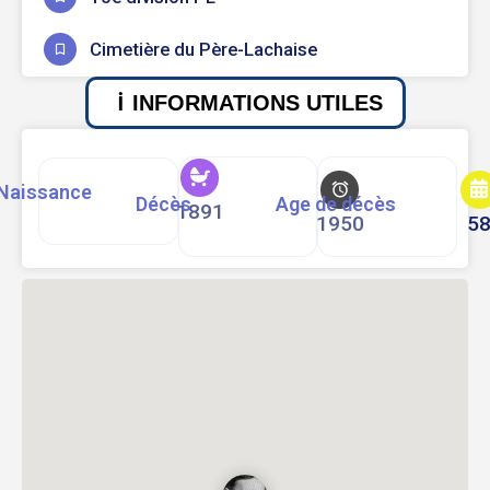
Cimetière du Père-Lachaise
INFORMATIONS UTILES
Naissance
Décès
Age de décès
1891
1950
5