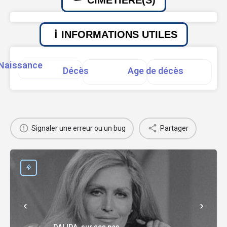
INFORMATIONS UTILES
Naissance
Décès
Age de décès
Signaler une erreur ou un bug
Partager