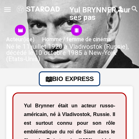
Yul BRYNNER, sur
ses pas
Acteur(ice)
Homme / femme de cinéma
Né le 11 juillet 1920 à Vladivostok (Russie),
décédé le 10 octobre 1985 à New-York
(Etats-Unis)
BIO EXPRESS
Yul Brynner était un acteur russo-
américain, né à Vladivostok, Russie. Il
est surtout connu pour son rôle
emblématique du roi de Siam dans le