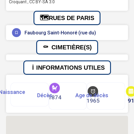
Croquant , CC BY-SA 3.0
RUES DE PARIS
Faubourg Saint-Honoré (rue du)
CIMETIÈRE(S)
INFORMATIONS UTILES
Naissance
Décès
Age de décès
1874
1965
9