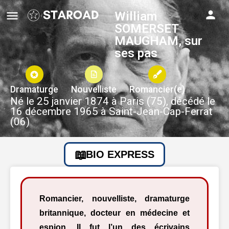
William
SOMERSET
MAUGHAM, sur
ses pas
Dramaturge
Nouvelliste
Romancier(e)
Né le 25 janvier 1874 à Paris (75), décédé le
16 décembre 1965 à Saint-Jean-Cap-Ferrat
(06)
BIO EXPRESS
Romancier, nouvelliste, dramaturge
britannique, docteur en médecine et
espion. Il fut l’un des écrivains