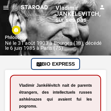
Vladimir
JANKELEVITCH,
sur ses pas
Philosophe
Né le 31 août 1903 à Bourges (18), décédé
le 6 juin 1985 à Paris (75)
BIO EXPRESS
Vladimir Jankélévitch nait de parents
étrangers, des intellectuels russes
ashkénazes qui avaient fui les
pogroms.