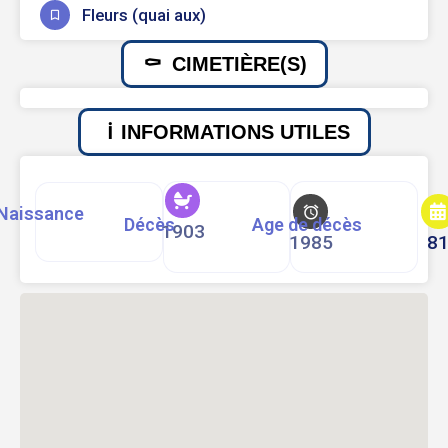
Fleurs (quai aux)
CIMETIÈRE(S)
INFORMATIONS UTILES
Naissance
Décès
Age de décès
1903
1985
8