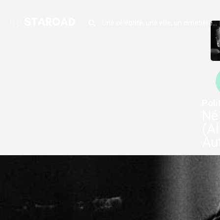
Poli
Né 
(A
Au