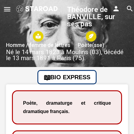
Théodore de
BANVILLE, sur
ses pas
Homme / femme de lettres
Poète(sse)
Né le 14 mars 1823 à Moulins (03), décédé
le 13 mars 1891 à Paris (75)
BIO EXPRESS
Poète, dramaturge et critique
dramatique français.