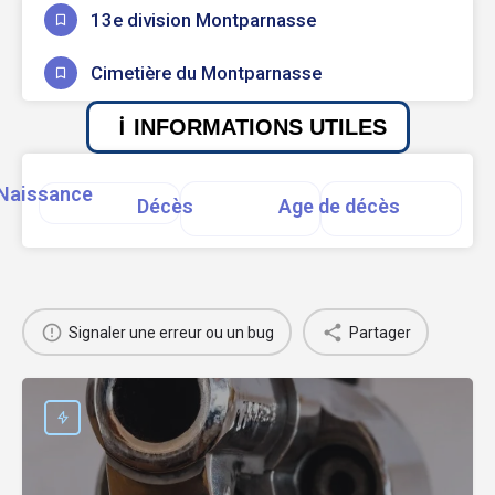
13e division Montparnasse
Cimetière du Montparnasse
INFORMATIONS UTILES
Naissance
Décès
Age de décès
Signaler une erreur ou un bug
Partager