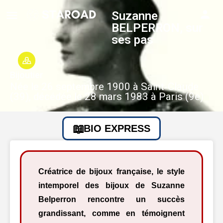
Suzanne
BELPERRON, sur
ses pas
Bijoutier
Née le 26 septembre 1900 à Saint-Claude
(39), décédée le 28 mars 1983 à Paris (9e)
BIO EXPRESS
Créatrice de bijoux française, le style
intemporel des bijoux de Suzanne
Belperron rencontre un succès
grandissant, comme en témoignent