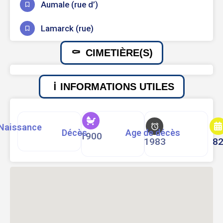
Aumale (rue d’)
Lamarck (rue)
CIMETIÈRE(S)
INFORMATIONS UTILES
Naissance
Décès
Age de décès
1900
1983
8