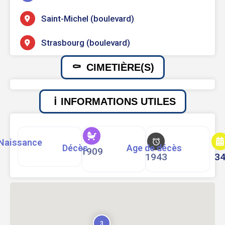
Saint-Michel (boulevard)
Strasbourg (boulevard)
CIMETIÈRE(S)
INFORMATIONS UTILES
Naissance
Décès
Age de décès
1909
1943
3
3