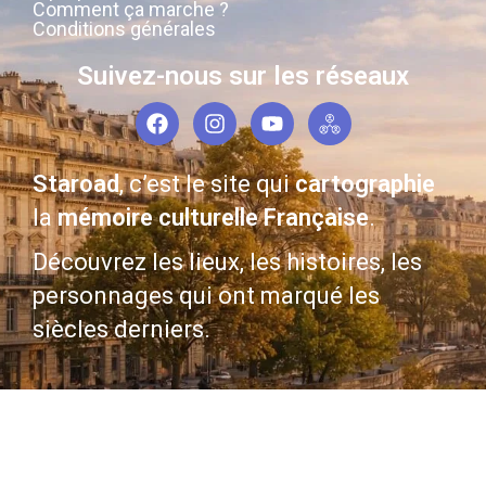
Comment ça marche ?
Conditions générales
Suivez-nous sur les réseaux
Staroad
, c’est le site qui
cartographie
la
mémoire culturelle Française
.
Découvrez les lieux, les histoires, les
personnages qui ont marqué les
siècles derniers.