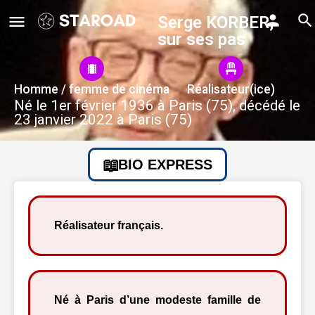
Serge KORBER,
sur ses pas
Homme / femme de cinéma
Réalisateur(ice)
Né le 1er février 1936 à Paris (75), décédé le
23 janvier 2022 à Paris (75)
BIO EXPRESS
Réalisateur français.
Né à Paris d’une modeste famille de