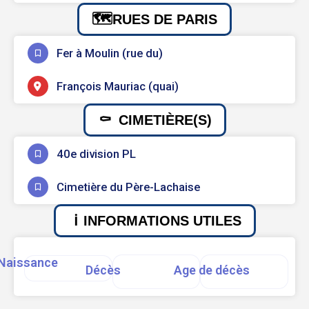
RUES DE PARIS
Fer à Moulin (rue du)
François Mauriac (quai)
CIMETIÈRE(S)
40e division PL
Cimetière du Père-Lachaise
INFORMATIONS UTILES
Naissance
Décès
Age de décès