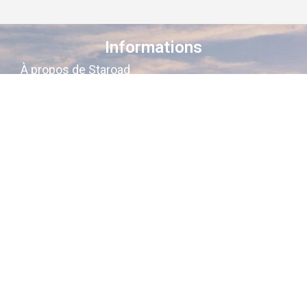
Informations
À propos de Staroad
Comment ça marche ?
Conditions générales
Suivez-nous sur les réseaux
Staroad
, c’est le site qui
cartographie
la
mémoire culturelle Française
.
Découvrez les lieux, les histoires, les
personnages qui ont marqué les
siècles derniers.