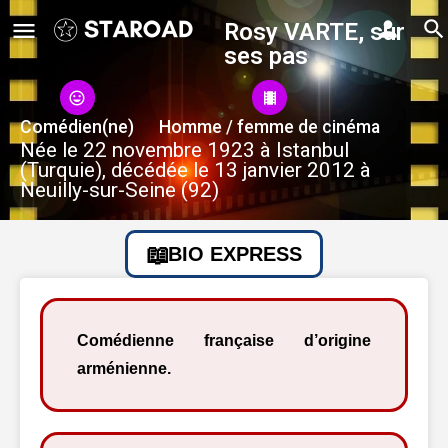
Rosy VARTE, sur
ses pas
Comédien(ne)
Homme / femme de cinéma
Née le 22 novembre 1923 à Istanbul
(Turquie), décédée le 13 janvier 2012 à
Neuilly-sur-Seine (92)
BIO EXPRESS
Comédienne française d’origine
arménienne.