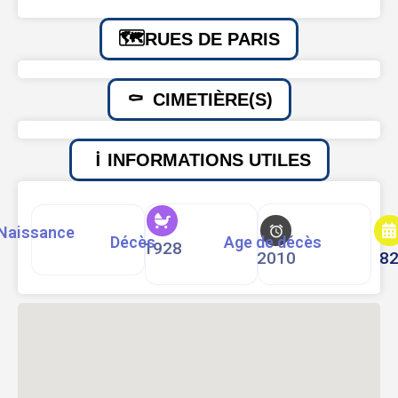
RUES DE PARIS
CIMETIÈRE(S)
INFORMATIONS UTILES
Naissance
Décès
Age de décès
1928
2010
8