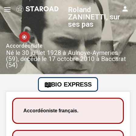
Roland
ZANINETTI, sur
ses pas
Accordéoniste
Né le 30 juillet 1928 à Aulnoye-Aymeries
(59), décédé le 17 octobre 2010 à Baccarat
(54)
BIO EXPRESS
Accordéoniste français.