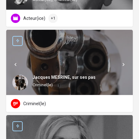
Acteur(ice)
+1
Jacques MESRINE, sur ses pas
Criminel(le)
Criminel(le)