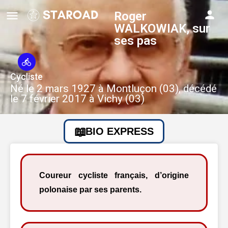
Roger
WALKOWIAK, sur
ses pas
Cycliste
Né le 2 mars 1927 à Montluçon (03), décédé
le 7 février 2017 à Vichy (03)
BIO EXPRESS
Coureur cycliste français, d’origine
polonaise par ses parents.