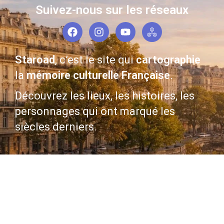
Suivez-nous sur les réseaux
Staroad
, c’est le site qui
cartographie
la
mémoire culturelle Française
.
Découvrez les lieux, les histoires, les
personnages qui ont marqué les
siècles derniers.