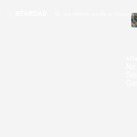
Affa
Né
Sei
Ga