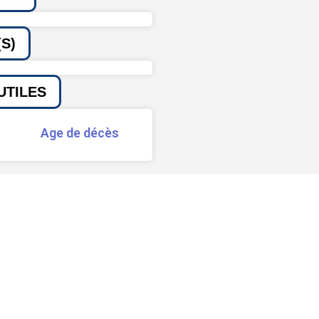
S)
UTILES
Age de décès
Signaler une erreur ou un bug
Partager