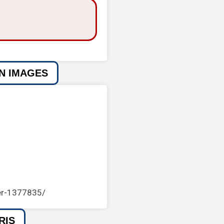
EN IMAGES
er-1377835/
RIS