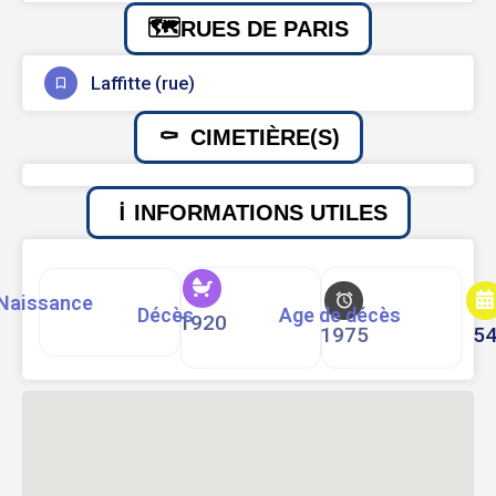
RUES DE PARIS
Laffitte (rue)
CIMETIÈRE(S)
INFORMATIONS UTILES
Naissance
Décès
Age de décès
1920
1975
5