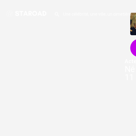
Acte
Né 
11