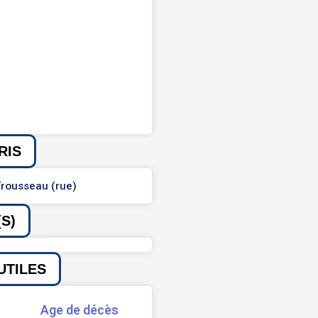
RIS
rousseau (rue)
S)
UTILES
Age de décès