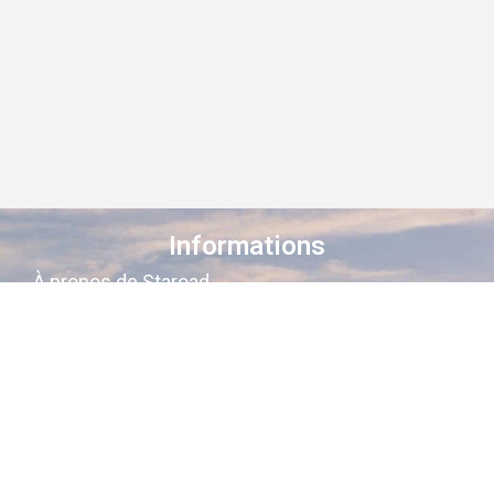
Informations
À propos de Staroad
Comment ça marche ?
Conditions générales
Suivez-nous sur les réseaux
Staroad
, c’est le site qui
cartographie