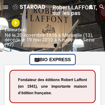
Robert LAFFONT,
sur les pas
Éditeur(ice)
Né le 30 novembre 1916 à Marseille (13),
décédé le 19 mai 2010 à Neuilly-sur-Seine
(92)
BIO EXPRESS
Fondateur des éditions Robert Laffont
(en 1941), une importante maison
d’édition française.