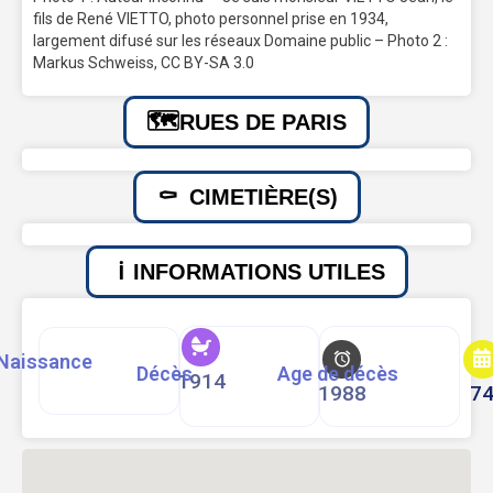
fils de René VIETTO, photo personnel prise en 1934,
largement difusé sur les réseaux Domaine public – Photo 2 :
Markus Schweiss, CC BY-SA 3.0
RUES DE PARIS
CIMETIÈRE(S)
INFORMATIONS UTILES
Naissance
Décès
Age de décès
1914
1988
7