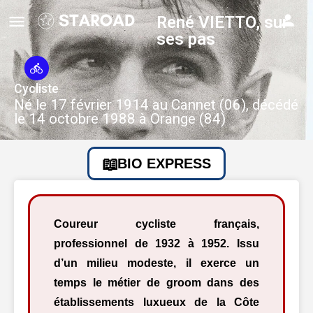
René VIETTO, sur
ses pas
Cycliste
Né le 17 février 1914 au Cannet (06), décédé
le 14 octobre 1988 à Orange (84)
BIO EXPRESS
Coureur cycliste français,
professionnel de 1932 à 1952. Issu
d’un milieu modeste, il exerce un
temps le métier de groom dans des
établissements luxueux de la Côte