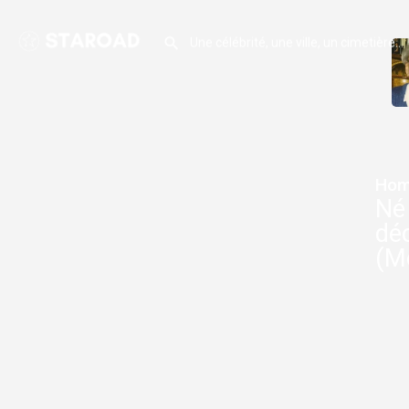
Hom
Né
dé
(M