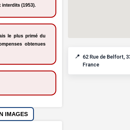
 interdits (1953).
çais le plus primé du
ompenses obtenues
62 Rue de Belfort, 
France
EN IMAGES