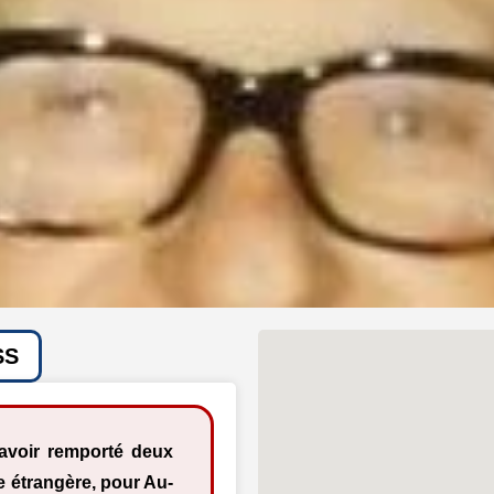
SS
à avoir remporté deux
ue étrangère, pour Au-