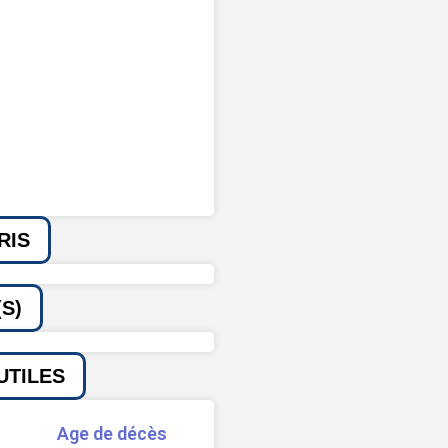
RIS
S)
UTILES
Age de décès