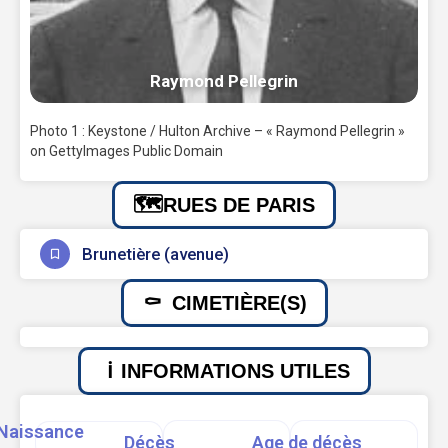
Raymond Pellegrin
Photo 1 : Keystone / Hulton Archive – « Raymond Pellegrin »
on GettyImages Public Domain
RUES DE PARIS
Brunetière (avenue)
CIMETIÈRE(S)
INFORMATIONS UTILES
Naissance
Décès
Age de décès