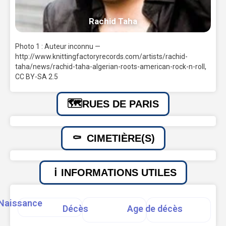
Rachid Taha
Photo 1 : Auteur inconnu —
http://www.knittingfactoryrecords.com/artists/rachid-
taha/news/rachid-taha-algerian-roots-american-rock-n-roll,
CC BY-SA 2.5
RUES DE PARIS
CIMETIÈRE(S)
INFORMATIONS UTILES
Naissance
Décès
Age de décès