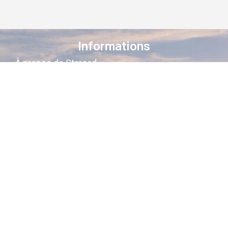
Informations
À propos de Staroad
Comment ça marche ?
Conditions générales
Suivez-nous sur les réseaux
Staroad
, c’est le site qui
cartographie
la
mémoire culturelle Française
.
Découvrez les lieux, les histoires, les
personnages qui ont marqué les
siècles derniers.