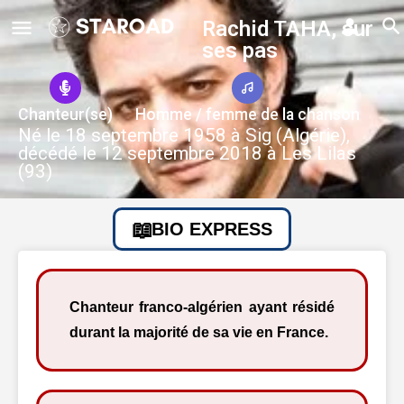
Rachid TAHA, sur
ses pas
Chanteur(se)
Homme / femme de la chanson
Né le 18 septembre 1958 à Sig (Algérie),
décédé le 12 septembre 2018 à Les Lilas
(93)
BIO EXPRESS
Chanteur franco-algérien ayant résidé
durant la majorité de sa vie en France.