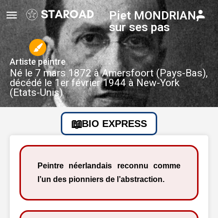
Piet MONDRIAN,
sur ses pas
Artiste peintre
Né le 7 mars 1872 à Amersfoort (Pays-Bas),
décédé le 1er février 1944 à New-York
(Etats-Unis)
BIO EXPRESS
Peintre néerlandais reconnu comme
l’un des pionniers de l’abstraction.