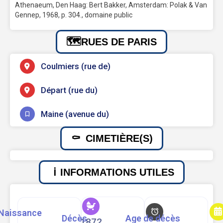
Athenaeum, Den Haag: Bert Bakker, Amsterdam: Polak & Van
Gennep, 1968, p. 304., domaine public
RUES DE PARIS
Coulmiers (rue de)
Départ (rue du)
Maine (avenue du)
CIMETIÈRE(S)
INFORMATIONS UTILES
Naissance
Décès
Age de décès
1872