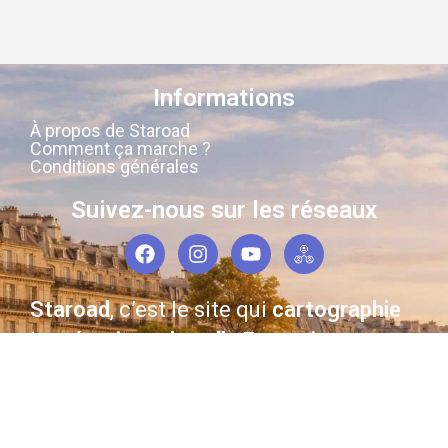
Informations
À propos de Staroad
Comment ça marche ?
Conditions générales
Suivez-nous sur les réseaux
Staroad
, c’est le site qui
cartographie
la
mémoire culturelle Française
.
Découvrez les lieux, les histoires, les
personnages qui ont marqué les
siècles derniers.