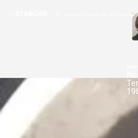
Hom
Né
Te
198