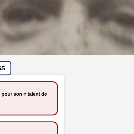
SS
 pour son « talent de