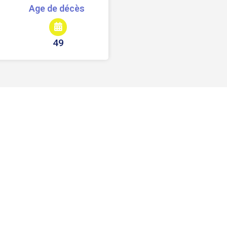
Age de décès
49
Signaler une erreur ou un bug
Partager
DALIDA, sur ses pas
Chanteur(se)