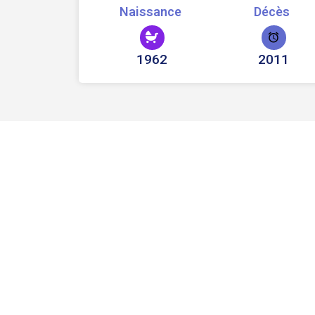
Naissance
Décès
1962
2011
BOURVIL, sur ses pas
Acteur(ice), Chanteur(se)