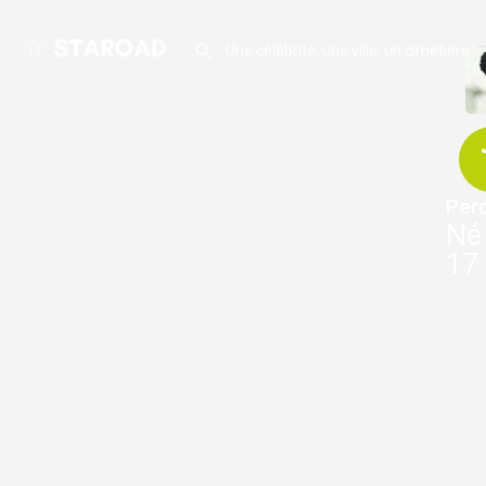
Per
Né 
17