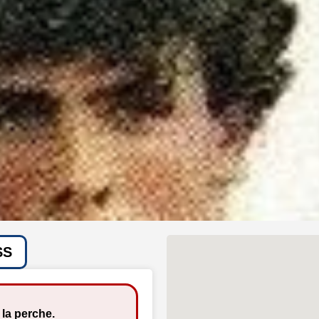
SS
 la perche.