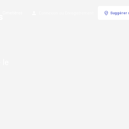
Cimetières
Connexion
ou
Enregistrement
Suggérer 
s
 le