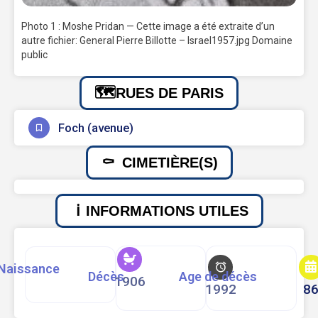
Photo 1 : Moshe Pridan — Cette image a été extraite d’un
autre fichier: General Pierre Billotte – Israel1957.jpg Domaine
public
RUES DE PARIS
Foch (avenue)
CIMETIÈRE(S)
INFORMATIONS UTILES
Naissance
Décès
Age de décès
1906
1992
8