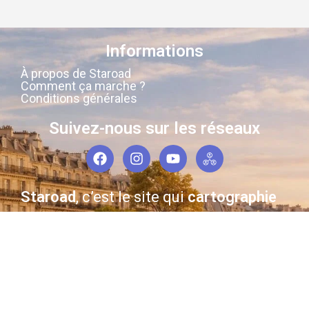
Informations
À propos de Staroad
Comment ça marche ?
Conditions générales
Suivez-nous sur les réseaux
Staroad
, c’est le site qui
cartographie
la
mémoire culturelle Française
.
Découvrez les lieux, les histoires, les
personnages qui ont marqué les
siècles derniers.