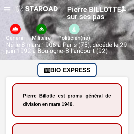
Pierre BILLOTTE,
sur ses pas
Général
Militaire
Politicien(ne)
Né le 8 mars 1906 à Paris (75), décédé le 29
juin 1992 à Boulogne-Billancourt (92)
BIO EXPRESS
Pierre Billotte est promu général de
division en mars 1946.