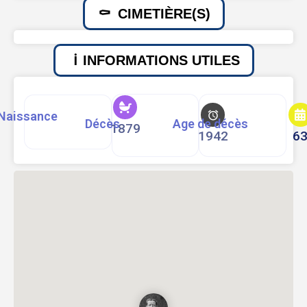
CIMETIÈRE(S)
INFORMATIONS UTILES
Naissance
Décès
Age de décès
1879
1942
6