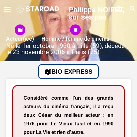
Philippe NOIRET,
sur ses pas
Acteur(ice)
Homme / femme de cinéma
Né le 1er octobre 1930 à Lille (59), décédé
le 23 novembre 2006 à Paris (75)
BIO EXPRESS
Considéré comme l’un des grands
acteurs du cinéma français, il a reçu
deux César du meilleur acteur : en
1976 pour Le Vieux fusil et en 1990
pour La Vie et rien d’autre.