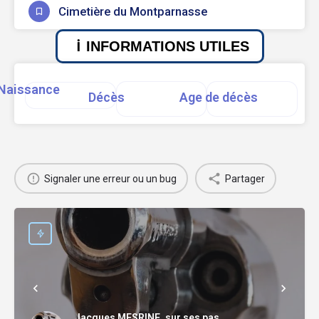
Cimetière du Montparnasse
INFORMATIONS UTILES
Naissance
Décès
Age de décès
Signaler une erreur ou un bug
Partager
Jacques MESRINE, sur ses pas