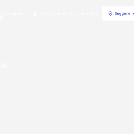
Cimetières
Connexion
ou
Enregistrement
Suggérer 
s
 le