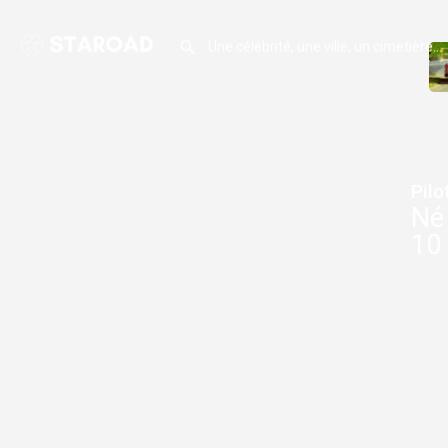
Pilo
Né 
10