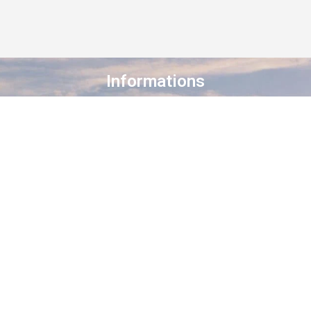
Informations
À propos de Staroad
Comment ça marche ?
Conditions générales
Suivez-nous sur les réseaux
Staroad
, c’est le site qui
cartographie
la
mémoire culturelle Française
.
Découvrez les lieux, les histoires, les
personnages qui ont marqué les