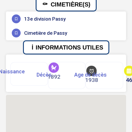
CIMETIÈRE(S)
13e division Passy
Cimetière de Passy
INFORMATIONS UTILES
Naissance
Décès
Age de décès
1892
1938
4