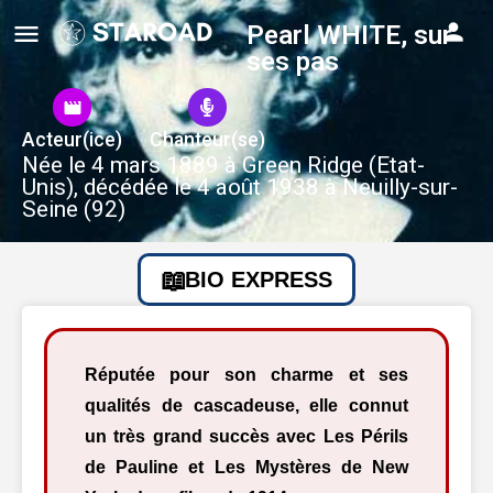
Pearl WHITE, sur
ses pas
Acteur(ice)
Chanteur(se)
Née le 4 mars 1889 à Green Ridge (Etat-
Unis), décédée le 4 août 1938 à Neuilly-sur-
Seine (92)
BIO EXPRESS
Réputée pour son charme et ses
qualités de cascadeuse, elle connut
un très grand succès avec Les Périls
de Pauline et Les Mystères de New