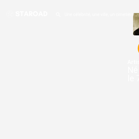
Arti
Né
le 