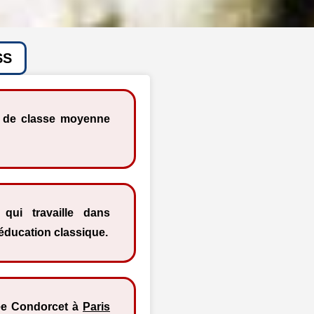
SS
le de classe moyenne
qui travaille dans
 éducation classique.
cée Condorcet à
Paris