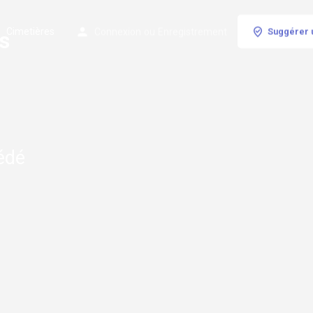
Cimetières
Connexion
ou
Enregistrement
Suggérer 
s
édé