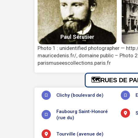
Photo 1 : unidentified photographer — htt
mauricedenis.fr/, domaine public – Photo 
parismuseescollections.paris.fr
RUES DE PA
Clichy (boulevard de)
E
Faubourg Saint-Honoré
S
(rue du)
Tourville (avenue de)