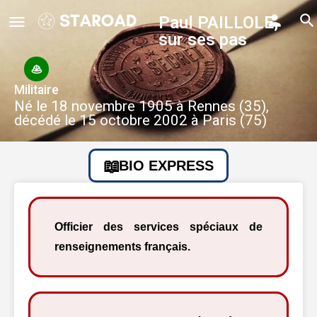
Paul PAILLOLE,
sur ses pas
Militaire
Né le 18 novembre 1905 à Rennes (35),
décédé le 15 octobre 2002 à Paris (75)
BIO EXPRESS
Officier des services spéciaux de
renseignements français.