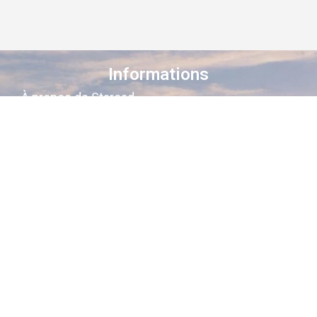
Informations
À propos de Staroad
Comment ça marche ?
Conditions générales
Suivez-nous sur les réseaux
Staroad
, c’est le site qui
cartographie
la
mémoire culturelle Française
.
Découvrez les lieux, les histoires, les
personnages qui ont marqué les