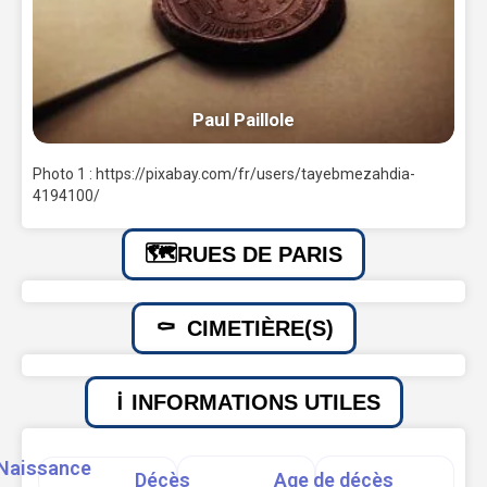
Paul Paillole
Photo 1 : https://pixabay.com/fr/users/tayebmezahdia-
4194100/
RUES DE PARIS
CIMETIÈRE(S)
INFORMATIONS UTILES
Naissance
Décès
Age de décès