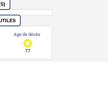
S)
UTILES
Age de décès
77
Signaler une erreur ou un bug
Partager