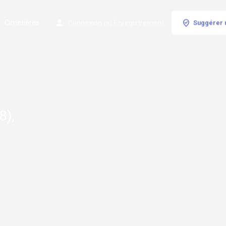
Cimetières
Connexion
ou
Enregistrement
Suggérer 
8),