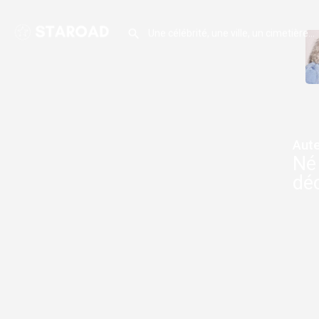
Aute
Né 
dé