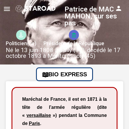
Patrice de MAC
MAHON, sur ses
pas
Politicien(ne)
Président de la République
Né le 13 juin 1808 à Sully (71), décédé le 17
octobre 1893 à Montcresson (45)
BIO EXPRESS
Maréchal de France, il est en 1871 à la
tête de l’armée régulière (dite
«
versaillaise
») pendant la Commune
de
Paris
.