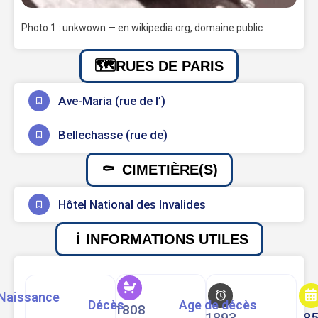
Photo 1 : unkwown — en.wikipedia.org, domaine public
RUES DE PARIS
Ave-Maria (rue de l’)
Bellechasse (rue de)
CIMETIÈRE(S)
Hôtel National des Invalides
INFORMATIONS UTILES
Naissance
Décès
Age de décès
1808
1893
8