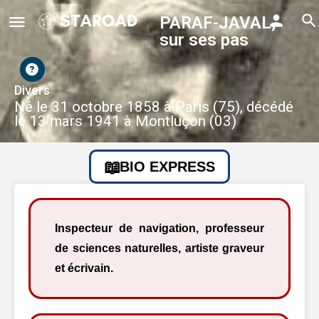
PARAF-JAVAL,
sur ses pas
Divers
Né le 31 octobre 1858 à Paris (75), décédé
le 13 mars 1941 à Montluçon (03)
BIO EXPRESS
Inspecteur de navigation, professeur
de sciences naturelles, artiste graveur
et écrivain.