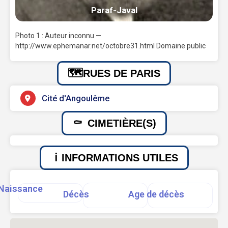
Paraf-Javal
Photo 1 : Auteur inconnu —
http://www.ephemanar.net/octobre31.html Domaine public
RUES DE PARIS
Cité d'Angoulême
CIMETIÈRE(S)
INFORMATIONS UTILES
Naissance
Décès
Age de décès