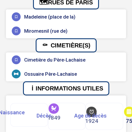
RUES DE PARIS
Madeleine (place de la)
Miromesnil (rue de)
CIMETIÈRE(S)
Cimetière du Père-Lachaise
Ossuaire Père-Lachaise
INFORMATIONS UTILES
Naissance
Décès
Age de décès
1849
1924
7