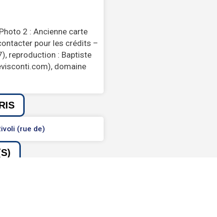
Photo 2 : Ancienne carte
contacter pour les crédits –
, reproduction : Baptiste
evisconti.com), domaine
RIS
ivoli (rue de)
S)
imetière de Passy
UTILES