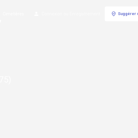
Cimetières
Connexion
ou
Enregistrement
Suggérer 
,
(75)