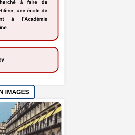
cherché à faire de
ytilène, une école de
nt à l’Académie
ine.
ey
EN IMAGES