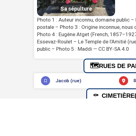
Photo 1 : Auteur inconnu, domaine public – 
postale – Photo 3 : Origine inconnue, nous 
Photo 4 : Eugène Atget (French, 1857–1927)
Essevaz-Roulet – Le Temple de l’Amitié (ru
public – Photo 5 : Maddi — CC BY-SA 4.0
RUES DE PA
Jacob (rue)
R
CIMETIÈRE(
09e division Passy
C
INFORMATIONS 