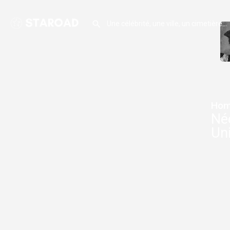
Hom
Née
Uni