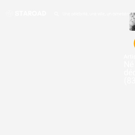
Arti
Né 
déc
(83