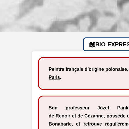
BIO EXPRE
Peintre français d’origine polonaise,
Paris
.
Son professeur Józef Pankie
de
Renoir
et de
Cézanne
, possède u
Bonaparte
, et retrouve régulièr