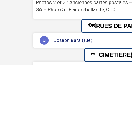
Photos 2 et 3 : Anciennes cartes postales –
SA – Photo 5 : Flandrehollande, CC0
RUES DE PA
Joseph Bara (rue)
CIMETIÈRE(
INFORMATIONS 
Naissance
Décès
1891
1953