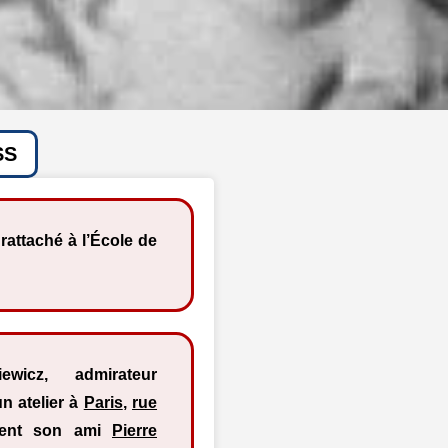
SS
 rattaché à l’École de
wicz, admirateur
n atelier à
Paris
,
rue
ement son ami
Pierre