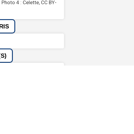
 Photo 4 : Celette, CC BY-
RIS
S)
UTILES
Age de décès
62