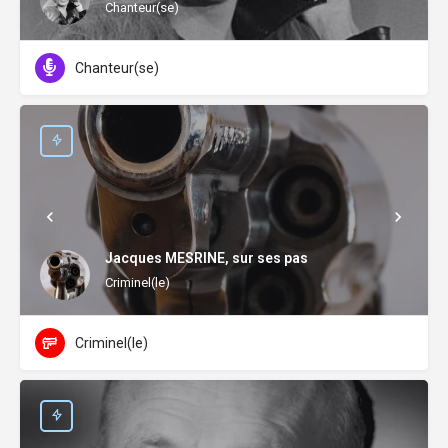
Chanteur(se)
Chanteur(se)
Jacques MESRINE, sur ses pas
Criminel(le)
Criminel(le)