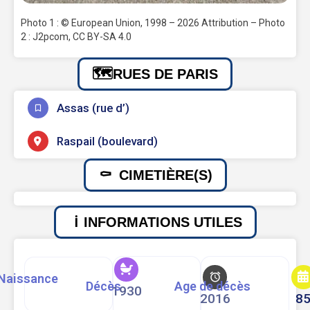
Photo 1 : © European Union, 1998 – 2026 Attribution – Photo
2 : J2pcom, CC BY-SA 4.0
RUES DE PARIS
Assas (rue d’)
Raspail (boulevard)
CIMETIÈRE(S)
INFORMATIONS UTILES
Naissance
Décès
Age de décès
1930
2016
8