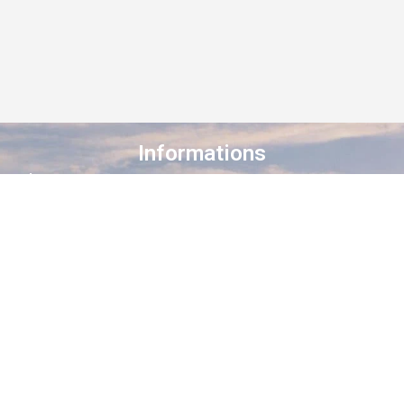
Informations
À propos de Staroad
Comment ça marche ?
Conditions générales
Suivez-nous sur les réseaux
Staroad
, c’est le site qui
cartographie
la
mémoire culturelle Française
.