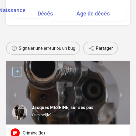
Naissance
Décès
Age de décès
Signaler une erreur ou un bug
Partager
Jacques MESRINE, sur ses pas
Criminel(le)
Criminel(le)