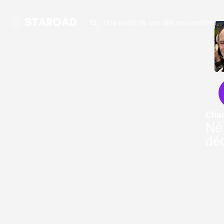
Cha
Né 
déc