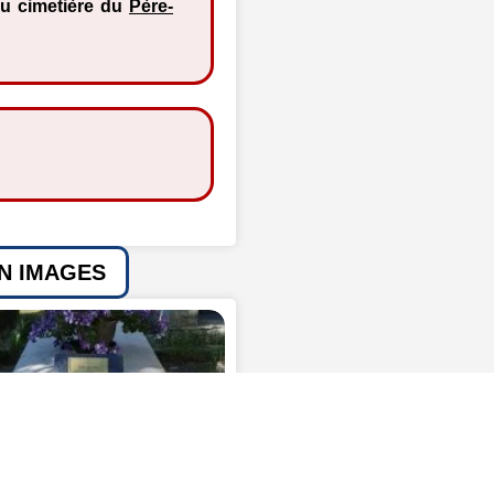
u cimetière du
Père-
EN IMAGES