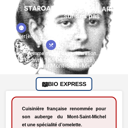
MERE POULARD,
sur ses pas
Cuisinier(ère)
Homme / femme métier de restauration
Née le 16 avril 1851 à Nevers (58), décédée
le 7 mai 1931 au Mont-Saint-Michel (50)
BIO EXPRESS
Cuisinière française renommée pour
son auberge du Mont-Saint-Michel
et une spécialité d’omelette.