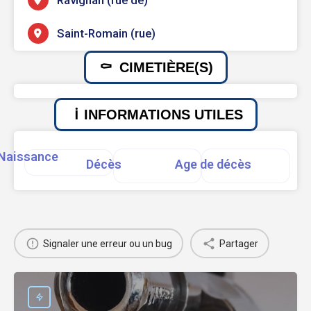
Ravignan (rue de)
Saint-Romain (rue)
CIMETIÈRE(S)
INFORMATIONS UTILES
Naissance
Décès
Age de décès
Signaler une erreur ou un bug
Partager