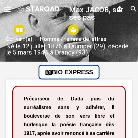
Max JACOB, sur
ses pas
Écrivain(e)
Homme / femme de lettres
Né le 12 juillet 1876 à Quimper (29), décédé
le 5 mars 1944 à Drancy (93)
BIO EXPRESS
Précurseur de Dada puis du
surréalisme sans y adhérer, il
bouleverse de son vers libre et
burlesque la poésie française dès
1917, après avoir renoncé à sa carrière