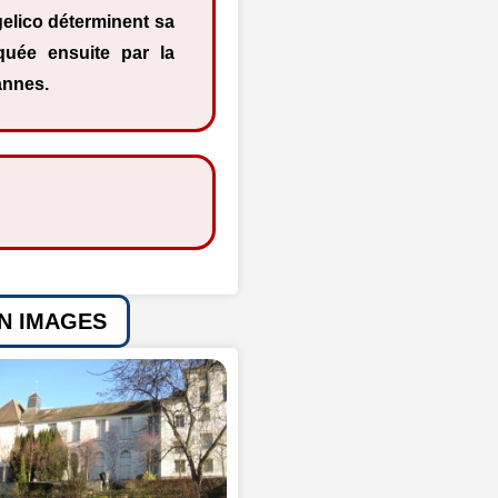
elico déterminent sa
quée ensuite par la
annes.
EN IMAGES