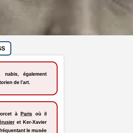
SS
 nabis, également
orien de l’art.
dorcet à
Paris
où il
érusier
et Ker-Xavier
fréquentant le musée