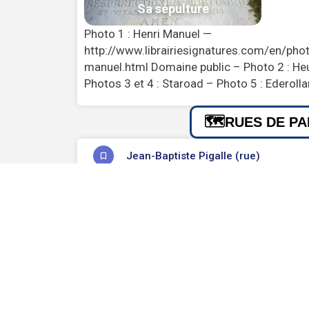
Photo 1 : Henri Manuel —
http://www.librairiesignatures.com/en/pho
manuel.html Domaine public – Photo 2 : He
Photos 3 et 4 : Staroad – Photo 5 : Ederol
RUES DE PA
Jean-Baptiste Pigalle (rue)
CIMETIÈRE(
INFORMATIONS 
Naissance
Décès