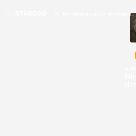
Arti
Né 
dé