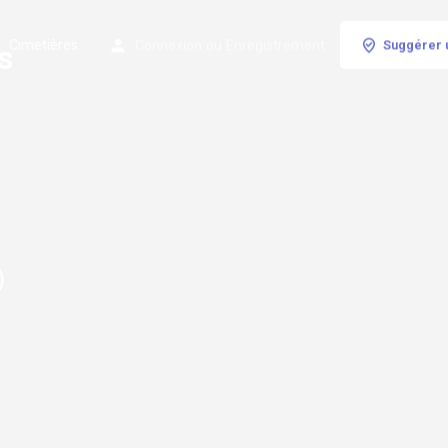
Cimetières
Connexion
ou
Enregistrement
Suggérer 
s
,
)