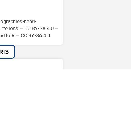
tographies-henri-
urtelions — CC BY-SA 4.0 –
land EdR — CC BY-SA 4.0
RIS
S)
UTILES
Age de décès